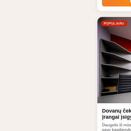
POPULIARU
Dovanų ček
įrangai įsig
Daugelis iš mū
savo kasdienyb