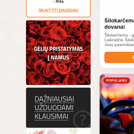
- Rita
SKAITYTI DAUGIAU
Šilokarčema
dovana!
Šilokarčema - g
Laikraščio Šil
Jūsų pasirinktam lai
kuri patiks žmo
bei sekti naujie
antradienį ir pe
POPULIARU