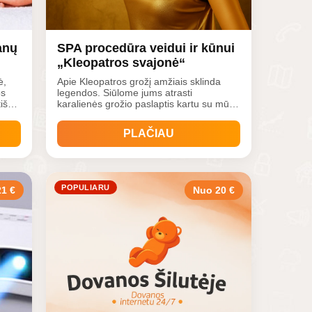
anų
SPA procedūra veidui ir kūnui
„Kleopatros svajonė“
ė,
Apie Kleopatros grožį amžiais sklinda
os
legendos. Siūlome jums atrasti
iškai
karalienės grožio paslaptis kartu su mūsų
,
aromatinė SPA procedūra. Aromaterapija
padeda atsipalaiduoti, SPA procedūros
PLAČIAU
r
metu atliekamas galvos, kaklo pečių
klo
juostos ir pėdų masažas gerina
kraujotaką ir limfotaką, šalinama nemiga
ir g
POPULIARU
1 €
Nuo 20 €