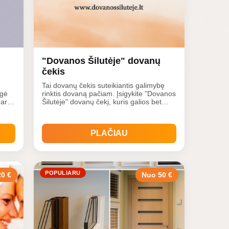
"Dovanos Šilutėje" dovanų
čekis
Tai dovanų čekis suteikiantis galimybę
ugė
rinktis dovaną pačiam. Įsigykite "Dovanos
dar
Šilutėje" dovanų čekį, kuris galios bet
mos
kokiam mūsų svetainėje pateiktam
pasiūlymui!
PLAČIAU
POPULIARU
0 €
Nuo 50 €