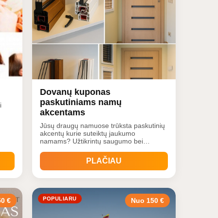
Dovanų kuponas
paskutiniams namų
i
akcentams
Jūsų draugų namuose trūksta paskutinių
akcentų kurie suteiktų jaukumo
namams? Užtikrintų saugumo bei
privatumo jausmą? Padovanokite dovanų
kuponą roletams, žaliuzėms,
ninei
PLAČIAU
romanetėms, tinkleliams ar vidaus
durims įsigyti.
POPULIARU
0 €
Nuo 150 €