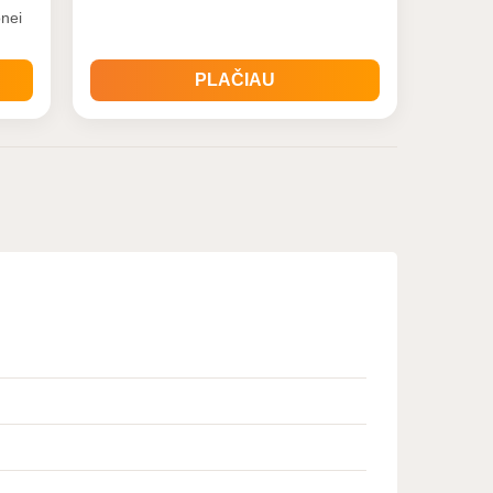
aplinka, kitais žmonėmis, ateitimi. Tai
onei
priežastis, dėl kurios mes skatiname
rinktis ekologiškus produktus - labiau
uris
draugiškus aplinkai. Produktai, kuriuos
siūlome Jums yra ypatin
PLAČIAU