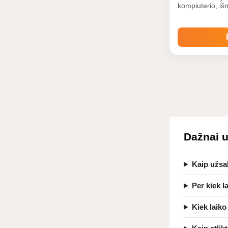
kompiuterio, iš
navigacijos, lai
siūlome jums ga
kompiuterinę - 
geriausiomis kainomis. Tai
Dažnai 
Kaip užsa
Per kiek 
Kiek laik