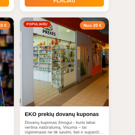
PLAČIAU
POPULIARU
0 €
Nuo 20 €
EKO prekių dovanų kuponas
Dovanų kuponas žmogui - kuris labai
vertina natūralumą. Visuma – tai
rūpinimasis ne tik savimi, bet ir supančia