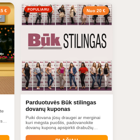
POPULIARU
5 €
Nuo 20 €
Parduotuvės Būk stilingas
dovanų kuponas
te
Puiki dovana jūsų draugei ar merginai
ms
kuri mėgsta puoštis, padovanokite
dovanų kuponą apsipirkti drabužių
parduotuvėje "Būk stilingas" ir
praskaidrinkite kiekvieną dieną.