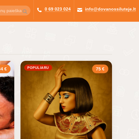
0 69 023 024
info@dovanossiluteje.lt
POPULIARU
4 €
75 €