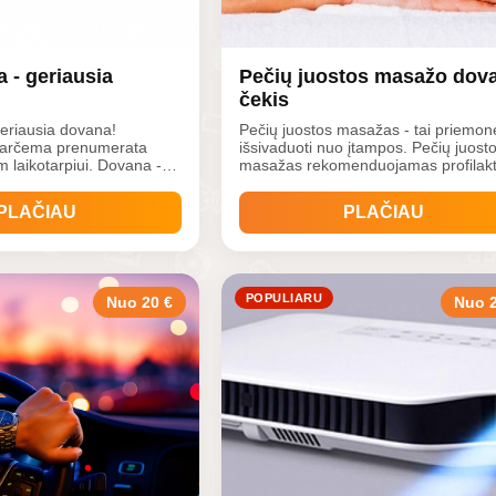
 - geriausia
Pečių juostos masažo dov
čekis
eriausia dovana!
Pečių juostos masažas - tai priemon
okarčema prenumerata
išsivaduoti nuo įtampos. Pečių juost
kotarpiui. Dovana -
masažas rekomenduojamas profilakt
gui mėgstančiam skaityti
žmonėms, dirbantiems sėdimą darbą
nas! Laikraštis leidžiamas
ypač tiems, kurie ilgesnį laiką dirba
PLAČIAU
PLAČIAU
nktadienį.
kompiuteriu ar kitaip nuolat įtempia i
kenčia skausmą pečių juostos bei ka
srityje. Šis masažas puikus susi
POPULIARU
Nuo 20 €
Nuo 2