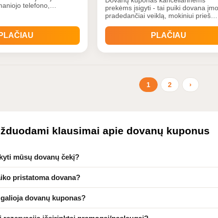
maniojo telefono,
prekėms įsigyti - tai puiki dovana įm
svų rankų įrangos - todėl
pradedančiai veiklą, mokiniui prieš
limybę įsigyti naujausią
pradedant mokslo metus ir žmogui k
elektroninę techniką
yra nuolatinis kanceliarinių prekių
PLAČIAU
PLAČIAU
p pat siūloma
klientas.
ir daugiau palsaugų: Stacion
1
2
›
užduodami klausimai apie dovanų kuponus
kyti mūsų dovanų čekį?
laiko pristatoma dovana?
o galioja dovanų kuponas?