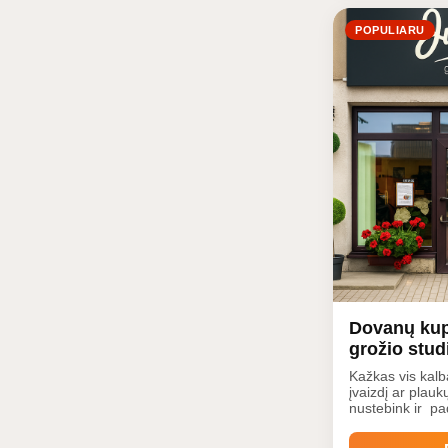
POPULIARU
Dovanų kup
grožio studi
Kažkas vis kalb
įvaizdį ar plau
nustebink ir p
apsilankyti vyrų