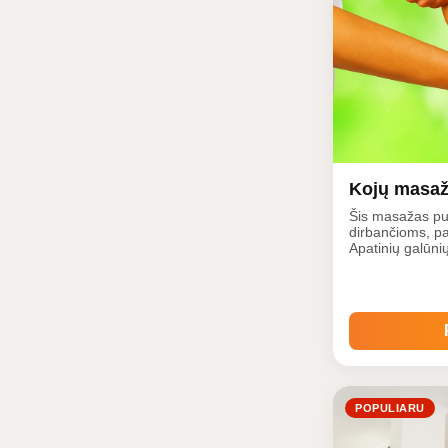
Kojų masa
Šis masažas pu
dirbančioms, p
Apatinių galūni
skausmus, nuova
raumenis ir rai
padeda esant i
Kojų masažas s
paskatins limfo
POPULIARU