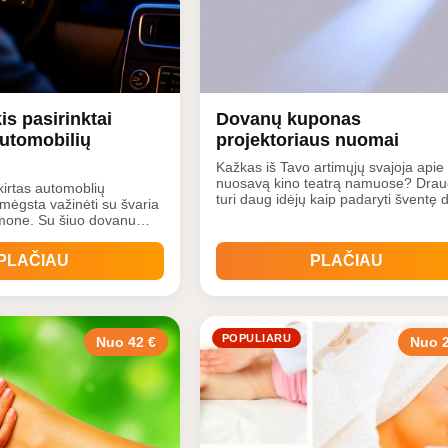
s pasirinktai
Dovanų kuponas
automobilių
projektoriaus nuomai
Kažkas iš Tavo artimųjų svajoja apie
nuosavą kino teatrą namuose? Dra
irtas automoblių
turi daug idėjų kaip padaryti šventę 
 mėgsta važinėti su švaria
linksmesnę, tačiau neturi tam reikia
emone. Su šiuo dovanu
įrangos? Jūs galite tai pakeisti įsigiję
alės išsirinkti bet kokią
dovanų čekį projektoriaus nuomai!
, kurią teikia automobilių
PLAČIAU
PLAČIAU
Džiuginkite vieni kitus!
POPULIARU
Nuo 42 €
Nuo 2