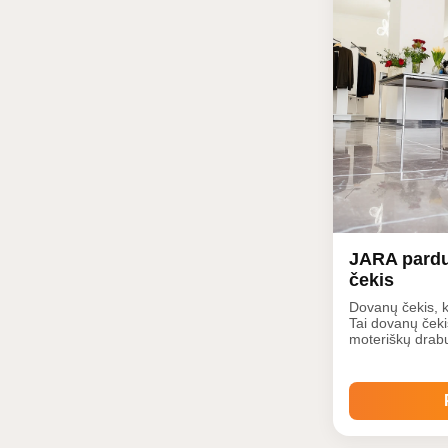
JARA pard
čekis
Dovanų čekis, k
Tai dovanų čekis
moteriškų drab
Impreza, kurioj
drabužių bei a
pasirinkimas. P
suknelės, madin
džemperiai, meg
klasiki