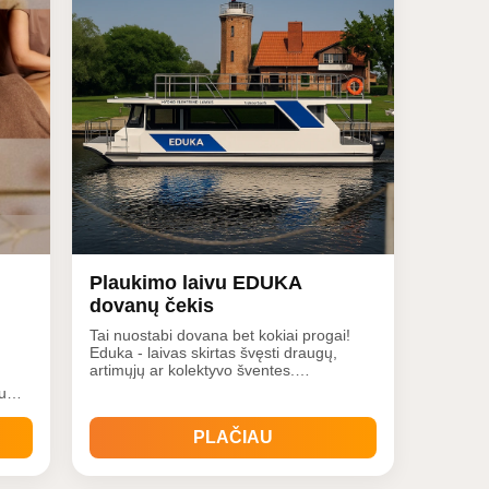
Plaukimo laivu EDUKA
dovanų čekis
Tai nuostabi dovana bet kokiai progai!
Eduka - laivas skirtas švęsti draugų,
artimųjų ar kolektyvo šventes.
Įsimintiniems gimtadieniams, įmonės
ngumo
renginiams, mergvakariui ar
anų
bernvakariui. Nustebink savo
PLAČIAU
darbuotojus, klientus ar partnerius
gų
netradiciniu būdu - kelione Pamario
SPA
kraštu. Kelionės metu&nb