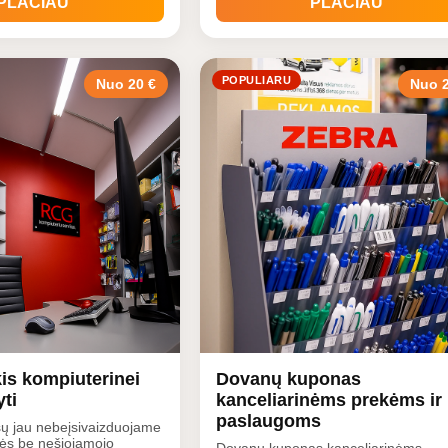
PLAČIAU
PLAČIAU
POPULIARU
Nuo 20 €
Nuo 2
is kompiuterinei
Dovanų kuponas
yti
kanceliarinėms prekėms ir
paslaugoms
sų jau nebeįsivaizduojame
ės be nešiojamojo
Dovanų kuponas kanceliarinėms