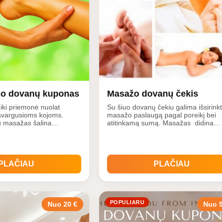
žo dovanų kuponas
Masažo dovanų čekis
iki priemonė nuolat
Su šiuo dovanų čekiu galima išsirinkt
avargusioms kojoms.
masažo paslaugą pagal poreikį bei
ų masažas šalina
atitinkamą sumą. Masažas didina
rgį, patinimus, stiprina
raumenų elastingumą, suaktyvina
ščius, gerina lankstumą,
medžiagų apykaita juose, pašalina
šsiplėtusioms venoms.
trigerius, didina tonusą, gerina
ustiprins Jūsų kaulus,
susitraukimo funkcijas. Masažuojant
s tekėjimą, kraujo apytaką
kūną mažėja pavojus atsirasti raume
PLAČIAU
PLAČIAU
atrof
POPULIARU
Nuo 20 €
Nuo 5