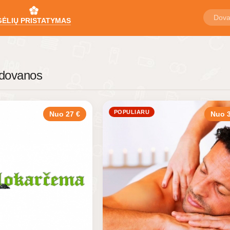
GĖLIŲ PRISTATYMAS
 dovanos
POPULIARU
Nuo 27 €
Nuo 3