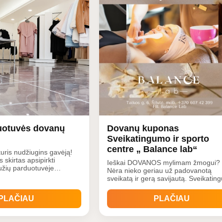
uotuvės dovanų
Dovanų kuponas
Sveikatingumo ir sporto
centre „ Balance lab“
uris nudžiugins gavėją!
 skirtas apsipirkti
Ieškai DOVANOS mylimam žmogui?
užių parduotuvėje
Nėra nieko geriau už padovanotą
e visada naujausių
sveikatą ir gerą savijautą. Sveikati
ksesuarų
ir sporto studijos „Balance lab“ dov
uošnios ir kasdieniškos
kuponas pradžiugins kiekvieną.
PLAČIAU
PLAČIAU
gi džinsai ir kelnės,
Kadangi, mūsų centre platus paslau
ztiniai, marškinėliai,
pasirinkimas: Veido/kūno masažai; 
procedūros; Veido