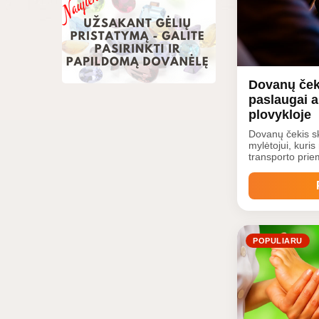
Dovanų čeki
paslaugai 
plovykloje
Dovanų čekis sk
mylėtojui, kuris
transporto pri
kuponu gavėjas g
norimą paslaugą
plovykla.
POPULIARU