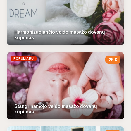
Harmonizuojančio veido masažo dovanų
kuponas
POPULIARU
25 €
Stangrinamojo veido masažo dovanų
kuponas