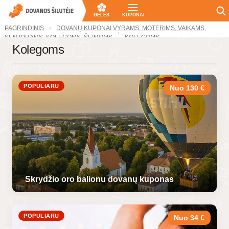
GĖLĖS
KUPONAI
PAGRINDINIS
DOVANŲ KUPONAI VYRAMS, MOTERIMS, VAIKAMS,
SENJORAMS, KOLEGOMS, ŠEIMOMS
KOLEGOMS
Kolegoms
POPULIARU
Nuo 130 €
Skrydžio oro balionu dovanų kuponas
POPULIARU
Nuo 34 €