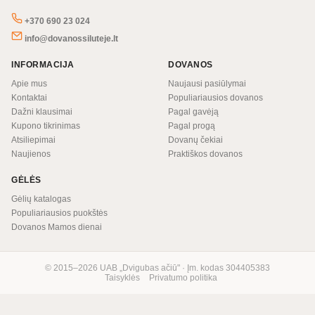
+370 690 23 024
info@dovanossiluteje.lt
INFORMACIJA
DOVANOS
Apie mus
Naujausi pasiūlymai
Kontaktai
Populiariausios dovanos
Dažni klausimai
Pagal gavėją
Kupono tikrinimas
Pagal progą
Atsiliepimai
Dovanų čekiai
Naujienos
Praktiškos dovanos
GĖLĖS
Gėlių katalogas
Populiariausios puokštės
Dovanos Mamos dienai
© 2015–2026 UAB „Dvigubas ačiū" · Įm. kodas 304405383
Taisyklės
Privatumo politika