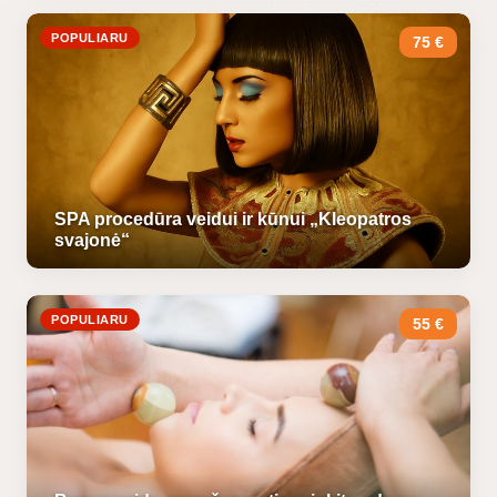
POPULIARU
75 €
SPA procedūra veidui ir kūnui „Kleopatros
svajonė“
POPULIARU
55 €