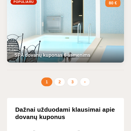
POPULIARU
80 €
SPA dovanų kuponas 6 asmenims
1
2
3
›
Dažnai užduodami klausimai apie
dovanų kuponus