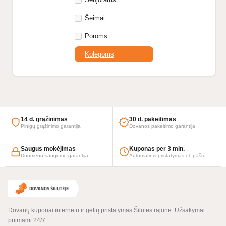
Šeimai
Poroms
Kolegoms
14 d. grąžinimas
30 d. pakeitimas
Pinigų grąžinimo garantija
Dovanos pakeitimo garantija
Saugus mokėjimas
Kuponas per 3 min.
Duomenų saugumo garantija
Automatinis pristatymas el. paštu
Dovanų kuponai internetu ir gėlių pristatymas Šilutės rajone. Užsakymai
priimami 24/7.