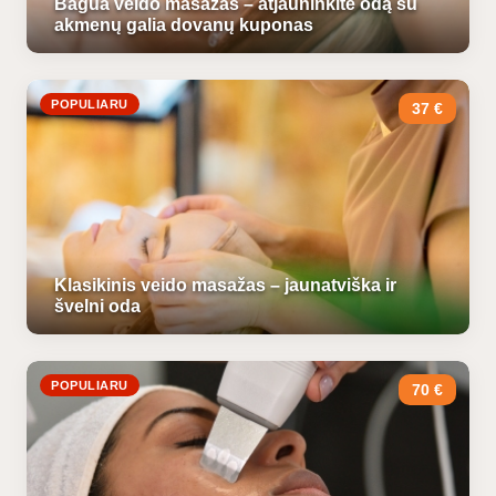
Bagua veido masažas – atjauninkite odą su
akmenų galia dovanų kuponas
POPULIARU
37 €
Klasikinis veido masažas – jaunatviška ir
švelni oda
POPULIARU
70 €