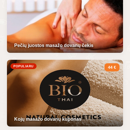
Pečių juostos masažo dovanų čekis
POPULIARU
44 €
Kojų masažo dovanų kuponas