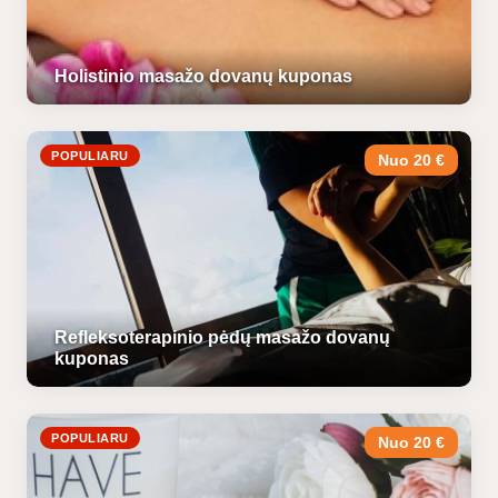
Holistinio masažo dovanų kuponas
POPULIARU
Nuo 20 €
Refleksoterapinio pėdų masažo dovanų
kuponas
POPULIARU
Nuo 20 €