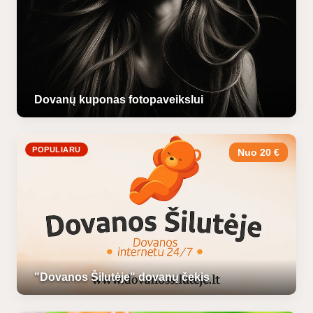
Dovanų kuponas fotopaveikslui
POPULIARU
Nuo 20 €
"Dovanos Šilutėje" dovanų čekis