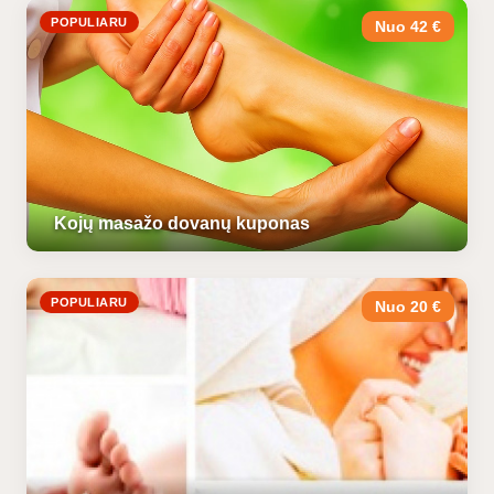
POPULIARU
Nuo 42 €
Kojų masažo dovanų kuponas
POPULIARU
Nuo 20 €