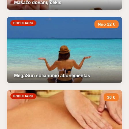
Masažo dovanų čekis
POPULIARU
Nuo 22 €
MegaSun soliariumo abonementas
POPULIARU
30 €