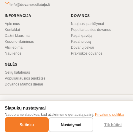
info@dovanossiluteje.lt
INFORMACIJA
DOVANOS
Apie mus
Naujausi pasiūlymai
Kontaktai
Populiariausios dovanos
Dažni klausimai
Pagal gavėją
Kupono tikrinimas
Pagal progą
Atsiliepimai
Dovanų čekiai
Naujienos
Praktiškos dovanos
GĖLĖS
Gėlių katalogas
Populiariausios puokštės
Dovanos Mamos dienai
© 2015–2026 UAB „Dvigubas ačiū" · Įm. kodas 304405383
Taisyklės
Privatumo politika
Slapukų nustatymai
Naudojame slapukus, kad užtikrintume geriausią patirtį.
Privatumo politika
Sutinku
Nustatymai
Tik būtini