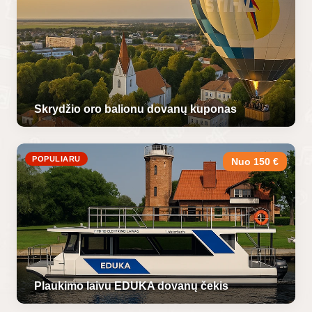
Skrydžio oro balionu dovanų kuponas
POPULIARU
Nuo 150 €
Plaukimo laivu EDUKA dovanų čekis