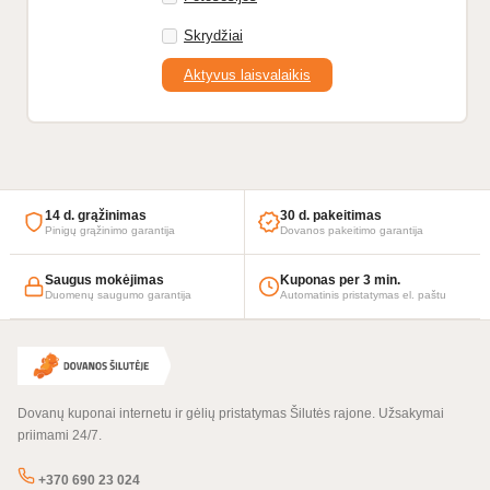
Skrydžiai
Aktyvus laisvalaikis
14 d. grąžinimas
30 d. pakeitimas
Pinigų grąžinimo garantija
Dovanos pakeitimo garantija
Saugus mokėjimas
Kuponas per 3 min.
Duomenų saugumo garantija
Automatinis pristatymas el. paštu
Dovanų kuponai internetu ir gėlių pristatymas Šilutės rajone. Užsakymai
priimami 24/7.
+370 690 23 024