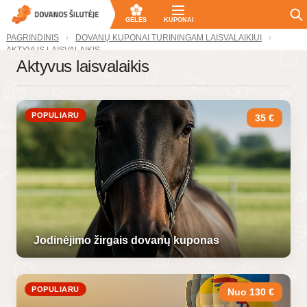
GĖLĖS
KUPONAI
PAGRINDINIS
DOVANŲ KUPONAI TURININGAM LAISVALAIKIUI
AKTYVUS LAISVALAIKIS
Aktyvus laisvalaikis
POPULIARU
35 €
Jodinėjimo žirgais dovanų kuponas
POPULIARU
Nuo 130 €