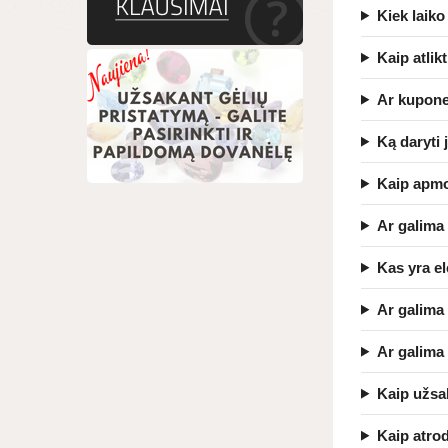
Kiek laik
Kaip atlik
Ar kupon
Ką daryti 
Kaip apmo
Ar galima 
Kas yra e
Ar galima
Ar galima
Kaip užsa
Kaip atr