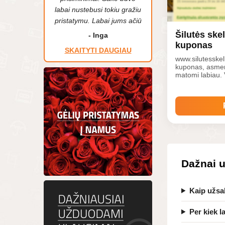
labai nustebusi tokiu gražiu
pristatymu. Labai jums ačiū
Šilutės sk
- Inga
kuponas
SKAITYTI DAUGIAU
www.silutesskel
kuponas, asmeni
matomi labiau. 
verslo sfera, 
galės įsigyti ne
bet ir ryškinti, 
savo įdėtus sk
Dažnai 
Kaip užsa
Per kiek 