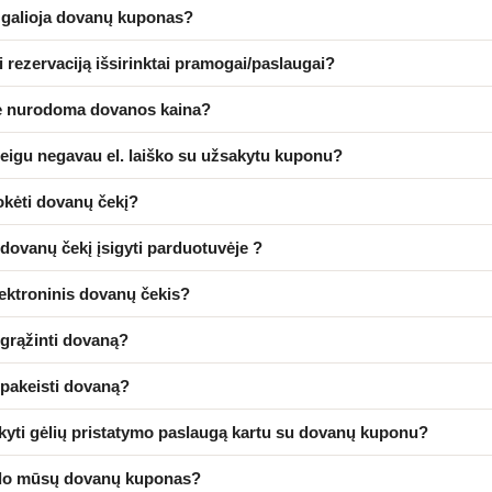
o galioja dovanų kuponas?
ti rezervaciją išsirinktai pramogai/paslaugai?
e nurodoma dovanos kaina?
jeigu negavau el. laiško su užsakytu kuponu?
kėti dovanų čekį?
dovanų čekį įsigyti parduotuvėje ?
lektroninis dovanų čekis?
 grąžinti dovaną?
 pakeisti dovaną?
kyti gėlių pristatymo paslaugą kartu su dovanų kuponu?
odo mūsų dovanų kuponas?