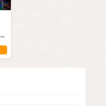
onei
uris