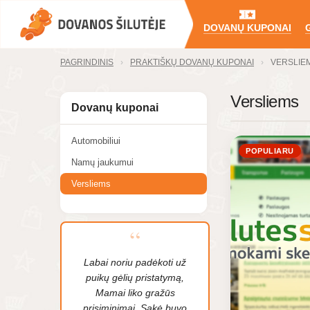
DOVANŲ KUPONAI
PAGRINDINIS
PRAKTIŠKŲ DOVANŲ KUPONAI
VERSLIE
Versliems
Dovanų kuponai
Automobiliui
POPULIARU
Namų jaukumui
Versliems
Labai noriu padėkoti už
puikų gėlių pristatymą,
Mamai liko gražūs
prisiminimai. Sakė buvo