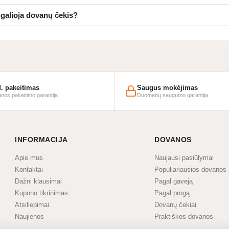
 galioja dovanų čekis?
d. pakeitimas
Saugus mokėjimas
nos pakeitimo garantija
Duomenų saugumo garantija
INFORMACIJA
DOVANOS
Apie mus
Naujausi pasiūlymai
Kontaktai
Populiariausios dovanos
Dažni klausimai
Pagal gavėją
Kupono tikrinimas
Pagal progą
Atsiliepimai
Dovanų čekiai
Naujienos
Praktiškos dovanos