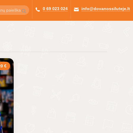
0 69 023 024
info@dovanossiluteje.lt
0 €