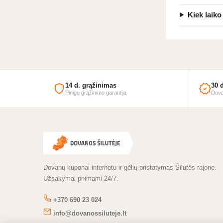
Kiek laiko
14 d. grąžinimas
30 
Pinigų grąžinimo garantija
Dova
Dovanų kuponai internetu ir gėlių pristatymas Šilutės rajone.
Užsakymai priimami 24/7.
+370 690 23 024
info@dovanossiluteje.lt