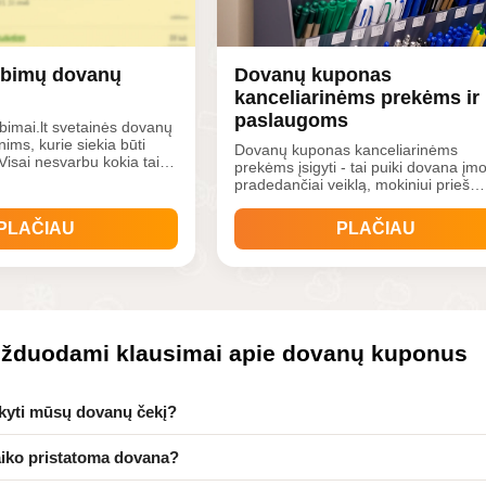
elbimų dovanų
Dovanų kuponas
kanceliarinėms prekėms ir
paslaugoms
bimai.lt svetainės dovanų
ms, kurie siekia būti
Dovanų kuponas kanceliarinėms
Visai nesvarbu kokia tai
prekėms įsigyti - tai puiki dovana įm
dovanos kupono gavėjas
pradedančiai veiklą, mokiniui prieš
 tik poziciją savo reklamai,
pradedant mokslo metus ir žmogui k
iškelti, pažymėti VIP
yra nuolatinis kanceliarinių prekių
PLAČIAU
PLAČIAU
elbimus!
klientas.
užduodami klausimai apie dovanų kuponus
kyti mūsų dovanų čekį?
laiko pristatoma dovana?