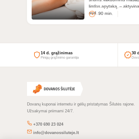
limfos apytaką, – aktyvin
aud...
90 min.
Masažo
studija
Mūza
14 d. grąžinimas
30 
Pinigų grąžinimo garantija
Dova
Dovanų kuponai internetu ir gėlių pristatymas Šilutės rajone.
Užsakymai priimami 24/7.
+370 690 23 024
info@dovanossiluteje.lt