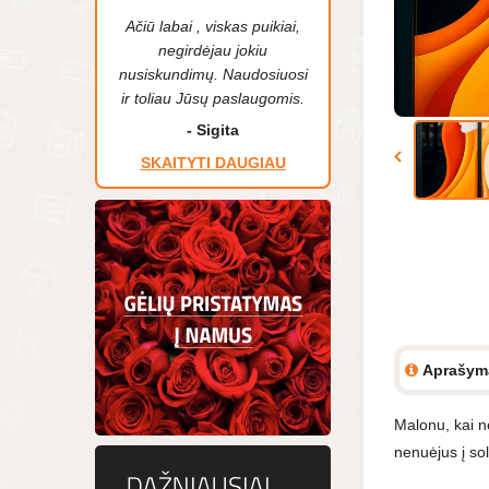
Ačiū labai , viskas puikiai,
negirdėjau jokiu
nusiskundimų. Naudosiuosi
ir toliau Jūsų paslaugomis.
- Sigita
SKAITYTI DAUGIAU
Aprašym
Malonu, kai ne
nenuėjus į so