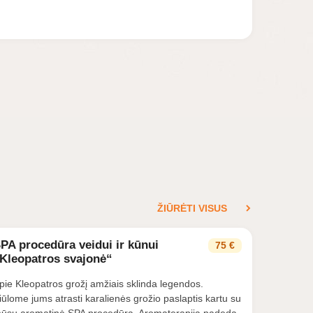
ŽIŪRĖTI VISUS
PA procedūra veidui ir kūnui
75 €
Kleopatros svajonė“
pie Kleopatros grožį amžiais sklinda legendos.
iūlome jums atrasti karalienės grožio paslaptis kartu su
ūsų aromatinė SPA procedūra. Aromaterapija padeda