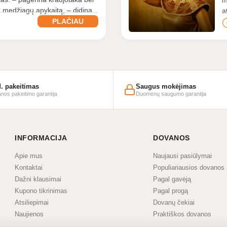
a medžiagų apykaitą, – didina
a
PLAČIAU
d. pakeitimas
Saugus mokėjimas
nos pakeitimo garantija
Duomenų saugumo garantija
INFORMACIJA
DOVANOS
Apie mus
Naujausi pasiūlymai
Kontaktai
Populiariausios dovanos
Dažni klausimai
Pagal gavėją
Kupono tikrinimas
Pagal progą
Atsiliepimai
Dovanų čekiai
Naujienos
Praktiškos dovanos