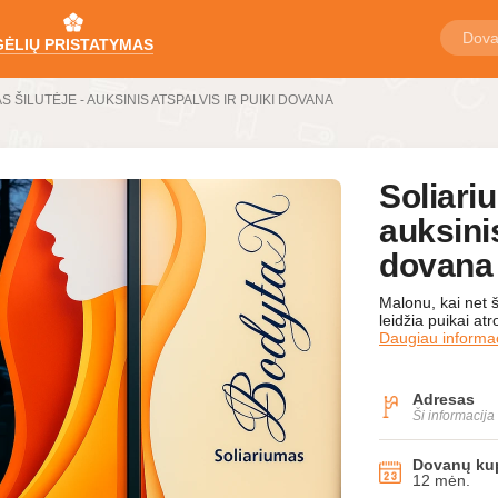
GĖLIŲ PRISTATYMAS
ŠILUTĖJE - AUKSINIS ATSPALVIS IR PUIKI DOVANA
Soliari
auksinis
dovana
Malonu, kai net š
leidžia puikai at
Daugiau informac
Adresas
Ši informacij
Dovanų kup
12 mėn.