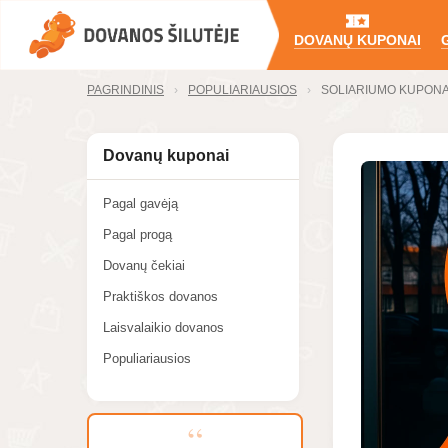
DOVANŲ KUPONAI
PAGRINDINIS
POPULIARIAUSIOS
SOLIARIUMO KUPONAS 
Dovanų kuponai
Pagal gavėją
Pagal progą
Dovanų čekiai
Praktiškos dovanos
Laisvalaikio dovanos
Populiariausios