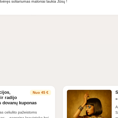
atvėręs soliariumas maloniai laukia Jūsų !
cijos,
S
Nuo 45 €
r radijo
„
es dovanų kuponas
A
s celiulito pažeistoms
S
as: – pagerina kraujotaka bei
m