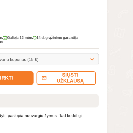
n.
Galioja 12 mėn.
14 d. grąžinimo garantija
as
SIŲSTI
IRKTI
UŽKLAUSĄ
odyti, paslepia nuovargio žymes. Tad kodėl gi