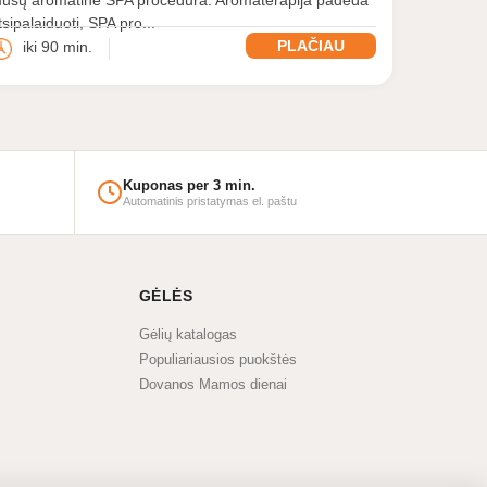
tsipalaiduoti, SPA pro...
PLAČIAU
iki 90 min.
Balance
Lab
Kuponas per 3 min.
Automatinis pristatymas el. paštu
GĖLĖS
Gėlių katalogas
Populiariausios puokštės
Dovanos Mamos dienai