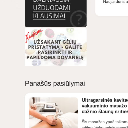
Naujai duris 
Panašūs pasiūlymai
Ultragarsinės kavita
vakuuminio masažo i
dažnio šlaunų sriti
Šis masažas ypač taikoma
sritims.Vakuuminis masaž