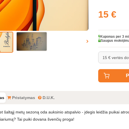
15 €
Kuponas per 3 mi
Saugus mokėjim
P
as
Pristatymas
D.U.K.
t šaltąjį metų sezoną oda auksinio atspalvio - įdegis leidžia puikai atr
liariumą? Tai puiki dovana švenčių proga!