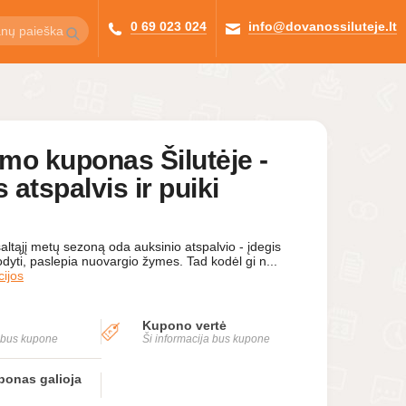
0 69 023 024
info@dovanossiluteje.lt
umo kuponas Šilutėje -
 atspalvis ir puiki
altąjį metų sezoną oda auksinio atspalvio - įdegis
rodyti, paslepia nuovargio žymes. Tad kodėl gi n...
ijos
Kupono vertė
a bus kupone
Ši informacija bus kupone
onas galioja