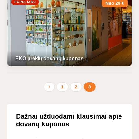
POPULIARU
Nuo 20 €
EKO prekių dovanų kuponas
‹
1
2
3
Dažnai užduodami klausimai apie
dovanų kuponus