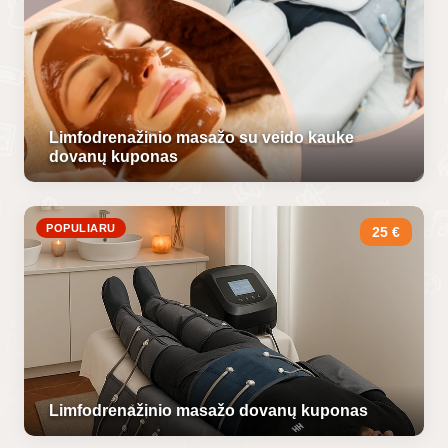
Limfodrenažinio masažo su veido kauke
dovanų kuponas
POPULIARU
25 €
Limfodrenažinio masažo dovanų kuponas