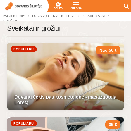
GĖLĖS
KUPONAI
PAGRINDINIS
DOVANŲ ČEKIAI INTERNETU
SVEIKATAI IR
GROŽIUI
Sveikatai ir grožiui
POPULIARU
Nuo 50 €
Dovanų čekis pas kosmetologę - masažuotoją
Loretą
POPULIARU
35 €