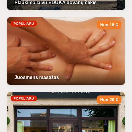
Plaukimo laivu EDUKA dovanų čekis
POPULIARU
Nuo 15 €
Juosmens masažas
POPULIARU
Nuo 20 €