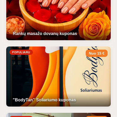
Rankų masažo dovanų kuponas
POPULIARU
Nuo 15 €
"BodyTan" Soliariumo kuponas