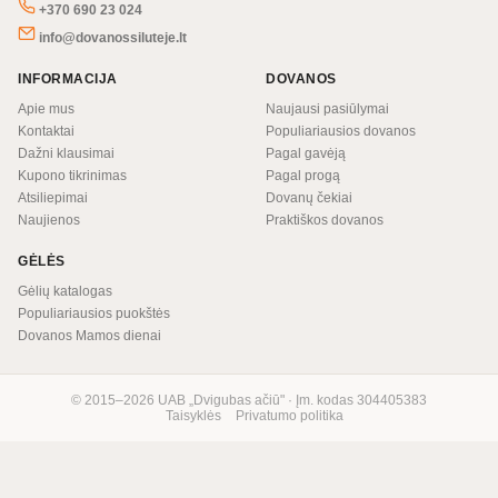
+370 690 23 024
info@dovanossiluteje.lt
INFORMACIJA
DOVANOS
Apie mus
Naujausi pasiūlymai
Kontaktai
Populiariausios dovanos
Dažni klausimai
Pagal gavėją
Kupono tikrinimas
Pagal progą
Atsiliepimai
Dovanų čekiai
Naujienos
Praktiškos dovanos
GĖLĖS
Gėlių katalogas
Populiariausios puokštės
Dovanos Mamos dienai
© 2015–2026 UAB „Dvigubas ačiū" · Įm. kodas 304405383
Taisyklės
Privatumo politika