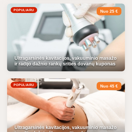
POPULIARU
Nuo 25 €
Ultragarsinės kavitacijos, vakuuminio masažo
ir radijo dažnio rankų srities dovanų kuponas
POPULIARU
Nuo 45 €
Ultragarsinės kavitacijos, vakuuminio masažo