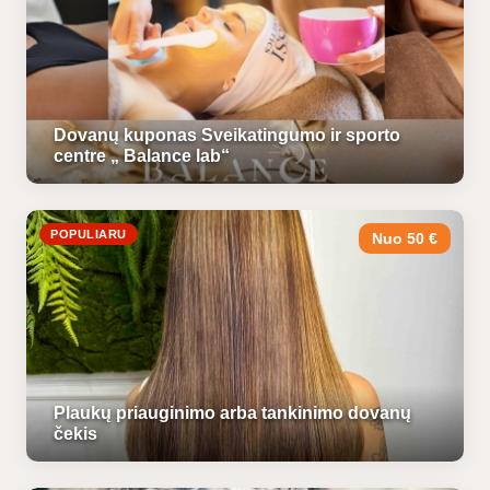
Dovanų kuponas Sveikatingumo ir sporto
centre „ Balance lab“
POPULIARU
Nuo 50 €
Plaukų priauginimo arba tankinimo dovanų
čekis