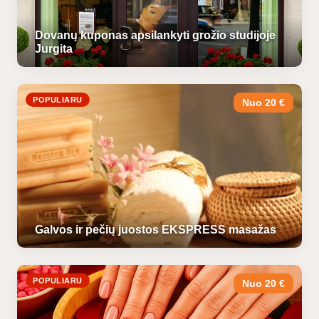
Dovanų kuponas apsilankyti grožio studijoje
Jurgita
POPULIARU
Nuo 20 €
Galvos ir pečių juostos EKSPRESS masažas
POPULIARU
Nuo 20 €