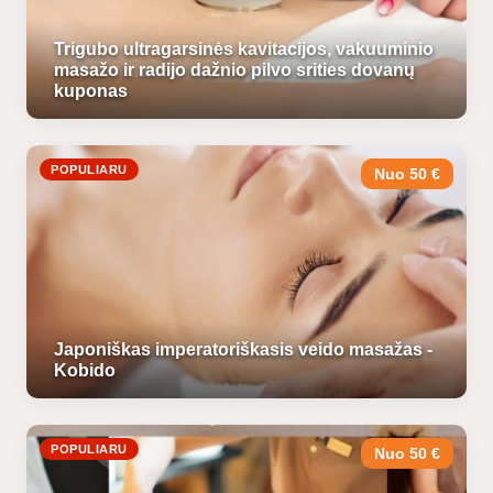
Trigubo ultragarsinės kavitacijos, vakuuminio
masažo ir radijo dažnio pilvo srities dovanų
kuponas
POPULIARU
Nuo 50 €
Japoniškas imperatoriškasis veido masažas -
Kobido
POPULIARU
Nuo 50 €