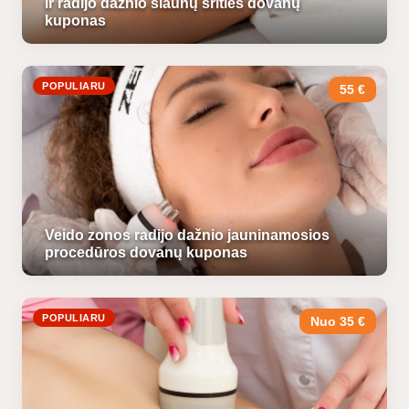
ir radijo dažnio šlaunų srities dovanų
kuponas
POPULIARU
55 €
Veido zonos radijo dažnio jauninamosios
procedūros dovanų kuponas
POPULIARU
Nuo 35 €