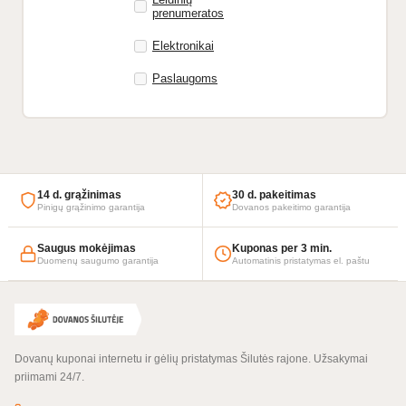
prenumeratos
Elektronikai
Paslaugoms
14 d. grąžinimas
30 d. pakeitimas
Pinigų grąžinimo garantija
Dovanos pakeitimo garantija
Saugus mokėjimas
Kuponas per 3 min.
Duomenų saugumo garantija
Automatinis pristatymas el. paštu
Dovanų kuponai internetu ir gėlių pristatymas Šilutės rajone. Užsakymai
priimami 24/7.