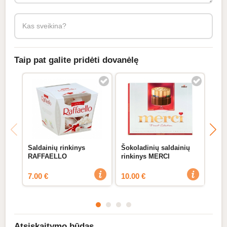
Kas sveikina?
Taip pat galite pridėti dovanėlę
Saldainių rinkinys
Šokoladinių saldainių
Sal
RAFFAELLO
rinkinys MERCI
RO
7.00 €
10.00 €
9.0
Atsiskaitymo būdas