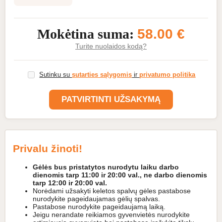
Mokėtina suma:
58.00 €
Turite nuolaidos kodą?
Sutinku su
sutarties sąlygomis
ir
privatumo politika
Privalu žinoti!
Gėlės bus pristatytos nurodytu laiku darbo
dienomis tarp 11:00 ir 20:00 val., ne darbo dienomis
tarp 12:00 ir 20:00 val.
Norėdami užsakyti keletos spalvų gėles pastabose
nurodykite pageidaujamas gėlių spalvas.
Pastabose nurodykite pageidaujamą laiką.
Jeigu nerandate reikiamos gyvenvietės nurodykite