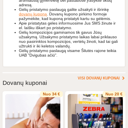
artimiausią gyvenvietę bei pastabose įrašykite tikslų
adresą.
Gėlių pristatymo paslaugą galite užsakyti ir išrinkę
dovanų kuponą
. Dovanų kupono pirkimo formoje
pažymėkite, kad kuponą pristatyti kartu su gėlėmis.
Apie pristatytas gėles informuosime Jus SMS žinute ir
el. laišku iškart po pristatymo.
Gėlių kompozicijos gaminamos tik gavus Jūsų
užsakymą. Užsakymo pristatymo laikas labai priklauso
nuo pasirinktos kompozicijos, vertėtų žinoti, kad tai gali
užtrukti ir iki keletos valandų.
Gėlių pristatymo paslaugą visame Šilutės rajone teikia
UAB "Dvigubas ačiū".
VISI DOVANŲ KUPONAI
Dovanų kuponai
Nuo 34 €
Nuo 20 €