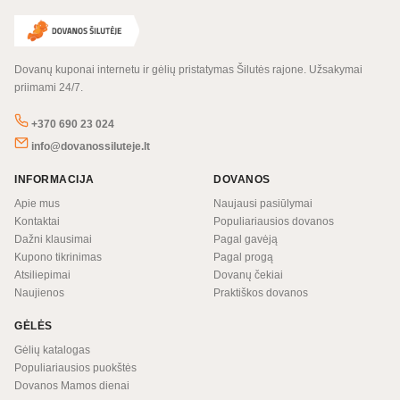
Dovanų kuponai internetu ir gėlių pristatymas Šilutės rajone. Užsakymai
priimami 24/7.
+370 690 23 024
info@dovanossiluteje.lt
INFORMACIJA
DOVANOS
Apie mus
Naujausi pasiūlymai
Kontaktai
Populiariausios dovanos
Dažni klausimai
Pagal gavėją
Kupono tikrinimas
Pagal progą
Atsiliepimai
Dovanų čekiai
Naujienos
Praktiškos dovanos
GĖLĖS
Gėlių katalogas
Populiariausios puokštės
Dovanos Mamos dienai