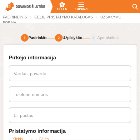
GĖLĖS
KUPONAI
PAGRINDINIS
GĖLIŲ PRISTATYMO KATALOGAS
UŽSAKYMO
FORMA
Pasirinkite
Užpildykite
Apmokėkite
1
2
3
Pirkėjo informacija
Vardas, pavardė
Telefono numeris
El. paštas
Pristatymo informacija
Kiekis
Gėlės