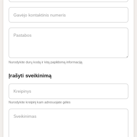
Gavėjo kontaktinis numeris
Pastabos
Nurodykite durų kodą ir kitą papildomą informaciją
Įrašyti sveikinimą
Kreipinys
Nurodykite kreipinį kam adresuojate gėles
Sveikinimas