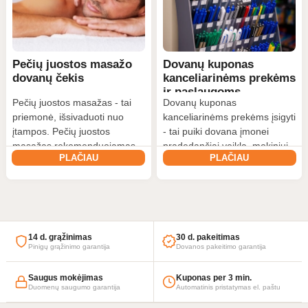
Pečių juostos masažo
Dovanų kuponas
dovanų čekis
kanceliarinėms prekėms
ir paslaugoms
Pečių juostos masažas - tai
Dovanų kuponas
priemonė, išsivaduoti nuo
kanceliarinėms prekėms įsigyti
įtampos. Pečių juostos
- tai puiki dovana įmonei
masažas rekomenduojamas
pradedančiai veiklą, mokiniui
PLAČIAU
PLAČIAU
profilaktiškai žmonėms,
prieš pradedant mokslo metus
dirbantiems sėdimą darbą,
ir žmogui kuris yra nuolatinis
ypač tiems, k...
kanc...
14 d. grąžinimas
30 d. pakeitimas
Pinigų grąžinimo garantija
Dovanos pakeitimo garantija
Saugus mokėjimas
Kuponas per 3 min.
Duomenų saugumo garantija
Automatinis pristatymas el. paštu